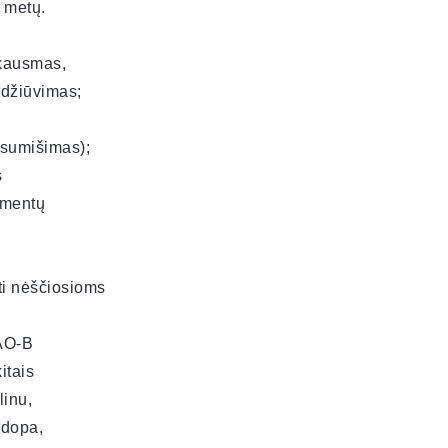
 metų.
skausmas,
 džiūvimas;
, sumišimas);
s
rmentų
rti nėščiosioms
MAO-B
itais
inu,
ldopa,