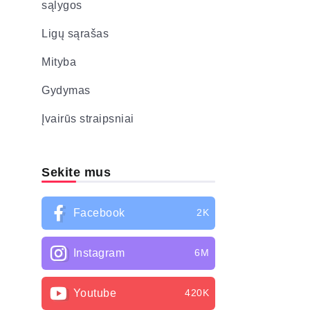
sąlygos
Ligų sąrašas
Mityba
Gydymas
Įvairūs straipsniai
Sekite mus
Facebook
2K
Instagram
6M
Youtube
420K