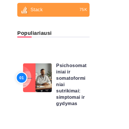
Stack
75K
Populiariausi
LIGŲ
SĄRAŠAS
Psichosomat
iniai ir
somatoformi
niai
sutrikimai:
simptomai ir
gydymas
LIGŲ