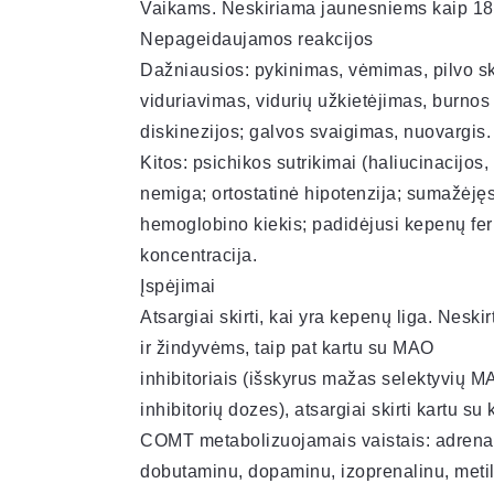
Vaikams. Neskiriama jaunesniems kaip 18
Nepageidaujamos reakcijos
Dažniausios: pykinimas, vėmimas, pilvo 
viduriavimas, vidurių užkietėjimas, burnos
diskinezijos; galvos svaigimas, nuovargis.
Kitos: psichikos sutrikimai (haliucinacijos
nemiga; ortostatinė hipotenzija; sumažėję
hemoglobino kiekis; padidėjusi kepenų fe
koncentracija.
Įspėjimai
Atsargiai skirti, kai yra kepenų liga. Neski
ir žindyvėms, taip pat kartu su MAO
inhibitoriais (išskyrus mažas selektyvių 
inhibitorių dozes), atsargiai skirti kartu su k
COMT metabolizuojamais vaistais: adrenal
dobutaminu, dopaminu, izoprenalinu, meti