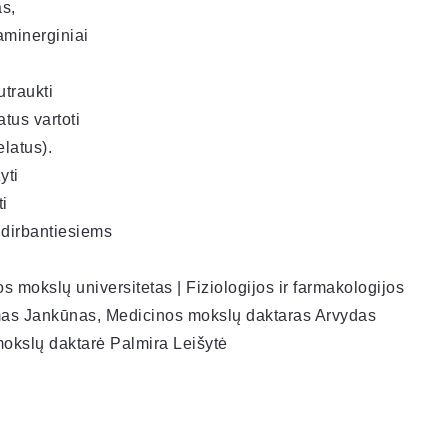
as,
aminerginiai
utraukti
tus vartoti
elatus).
yti
ti
 dirbantiesiems
os mokslų universitetas | Fiziologijos ir farmakologijos
imas Jankūnas, Medicinos mokslų daktaras Arvydas
 mokslų daktarė Palmira Leišytė