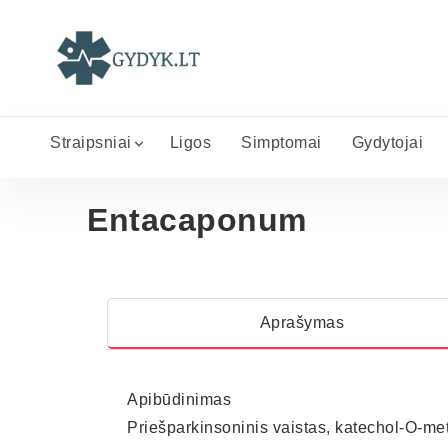
Straipsniai
Ligos
Simptomai
Gydytojai
Entacaponum
Aprašymas
Apibūdinimas
Priešparkinsoninis vaistas, katechol-O-met