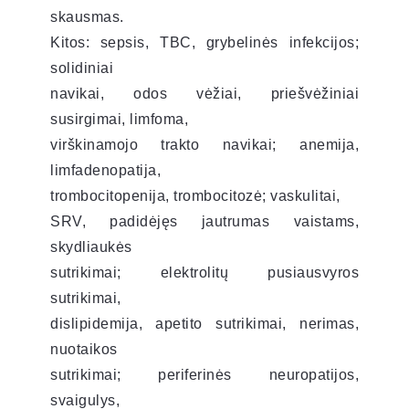
skausmas.
Kitos: sepsis, TBC, grybelinės infekcijos;
solidiniai
navikai, odos vėžiai, priešvėžiniai
susirgimai, limfoma,
virškinamojo trakto navikai; anemija,
limfadenopatija,
trombocitopenija, trombocitozė; vaskulitai,
SRV, padidėjęs jautrumas vaistams,
skydliaukės
sutrikimai; elektrolitų pusiausvyros
sutrikimai,
dislipidemija, apetito sutrikimai, nerimas,
nuotaikos
sutrikimai; periferinės neuropatijos,
svaigulys,