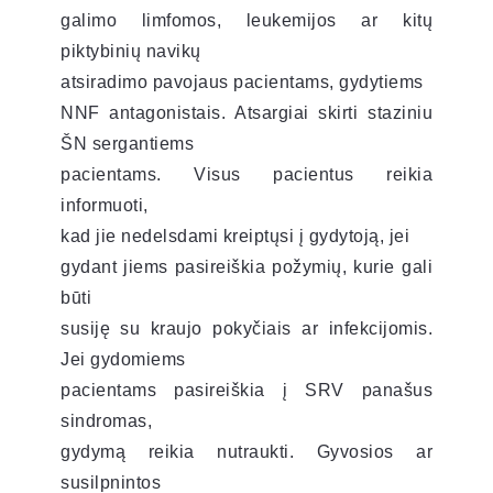
galimo limfomos, leukemijos ar kitų
piktybinių navikų
atsiradimo pavojaus pacientams, gydytiems
NNF antagonistais. Atsargiai skirti staziniu
ŠN sergantiems
pacientams. Visus pacientus reikia
informuoti,
kad jie nedelsdami kreiptųsi į gydytoją, jei
gydant jiems pasireiškia požymių, kurie gali
būti
susiję su kraujo pokyčiais ar infekcijomis.
Jei gydomiems
pacientams pasireiškia į SRV panašus
sindromas,
gydymą reikia nutraukti. Gyvosios ar
susilpnintos