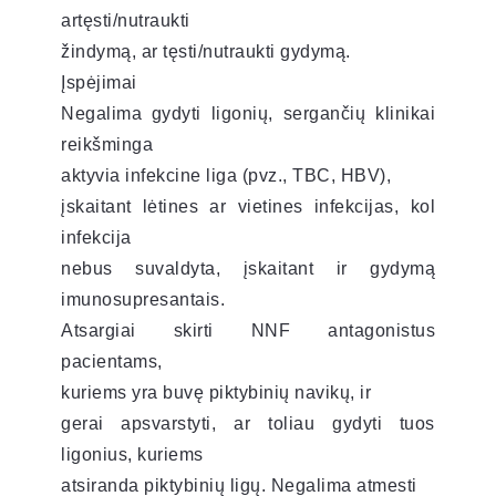
artęsti/nutraukti
žindymą, ar tęsti/nutraukti gydymą.
Įspėjimai
Negalima gydyti ligonių, sergančių klinikai
reikšminga
aktyvia infekcine liga (pvz., TBC, HBV),
įskaitant lėtines ar vietines infekcijas, kol
infekcija
nebus suvaldyta, įskaitant ir gydymą
imunosupresantais.
Atsargiai skirti NNF antagonistus
pacientams,
kuriems yra buvę piktybinių navikų, ir
gerai apsvarstyti, ar toliau gydyti tuos
ligonius, kuriems
atsiranda piktybinių ligų. Negalima atmesti