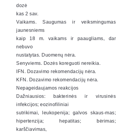
dozė
kas 2 sav.
Vaikams. Saugumas ir veiksmingumas
jaunesniems
kaip 18 m. vaikams ir paaugliams, dar
nebuvo
nustatytas. Duomenų nėra.
Senyviems. Dozės koreguoti nereikia.
IFN. Dozavimo rekomendacijų nėra.
KFN. Dozavimo rekomendacijų nėra.
Nepageidaujamos reakcijos
Dažniausios: bakterinės ir virusinės
infekcijos; eozinofiliniai
sutrikimai, leukopenija; galvos skaus-mas;
hipertenzija; hepatitas; bėrimas;
karščiavimas,