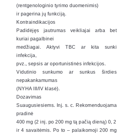
(rentgenologinio tyrimo duomenimis)
ir pagerina jų funkciją.
Kontraindikacijos
Padidėjęs jautrumas veikliajai arba bet
kuriai pagalbinei
medžiagai. Aktyvi TBC ar kita sunki
infekcija,
pvz., sepsis ar oportunistinės infekcijos.
Vidutinio sunkumo ar sunkus širdies
nepakankamumas
(NYHA III/IV klasė).
Dozavimas
Suaugusiesiems. Inj. s. c. Rekomenduojama
pradinė
400 mg (2 inj. po 200 mg tą pačią dieną) 0, 2
ir 4 savaitėmis. Po to – palaikomoji 200 mg