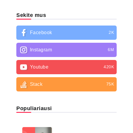
Sekite mus
Facebook
2K
Instagram
6M
Youtube
420K
Stack
75K
Populiariausi
LIGŲ SĄRAŠAS