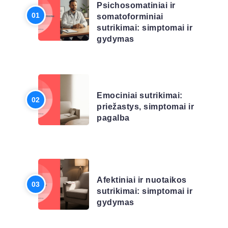
Psichosomatiniai ir
somatoforminiai
sutrikimai: simptomai ir
gydymas
LIGŲ SĄRAŠAS
Emociniai sutrikimai:
priežastys, simptomai ir
pagalba
LIGŲ SĄRAŠAS
Afektiniai ir nuotaikos
sutrikimai: simptomai ir
gydymas