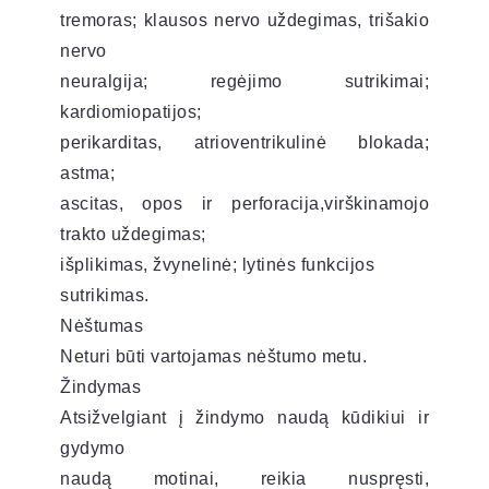
tremoras; klausos nervo uždegimas, trišakio
nervo
neuralgija; regėjimo sutrikimai;
kardiomiopatijos;
perikarditas, atrioventrikulinė blokada;
astma;
ascitas, opos ir perforacija,virškinamojo
trakto uždegimas;
išplikimas, žvynelinė; lytinės funkcijos
sutrikimas.
Nėštumas
Neturi būti vartojamas nėštumo metu.
Žindymas
Atsižvelgiant į žindymo naudą kūdikiui ir
gydymo
naudą motinai, reikia nuspręsti,