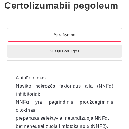
Certolizumabii pegoleum
Aprašymas
Susijusios ligos
Apibūdinimas
Naviko nekrozės faktoriaus alfa (NNFα)
inhibitoriai;
NNFα yra pagrindinis prouždegiminis
citokinas;
preparatas selektyviai neutralizuoja NNFα,
bet neneutralizuoja limfotoksino α (NNFβ).