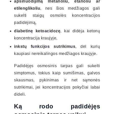
apsinuodijimą metanoliu, etanoliu ar
etilenglikoliu
, nes šios medžiagos gali
sukelti staigų osmolės koncentracijos
padidėjimą,
diabetinę ketoacidozę
, kai didėja ketonų
koncentracija kraujyje,
inkstų funkcijos sutrikimus
, dėl kurių
kaupiasi nereikalingos medžiagos kraujyje.
Padidėjęs osmosinis tarpas gali sukelti
simptomus, tokius kaip sumišimas, galvos
skausmas, pykinimas ir net sąmonės
sutrikimai, jei koncentracijos pokyčiai labai
dideli.
Ką rodo padidėjęs