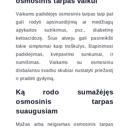
osmosinis tarpas vaikui
Vaikams padidėjęs osmosinis tarpas taip pat
gali rodyti apsinuodijimą ar medžiagų
apykaitos sutrikimus, pvz., diabetinę
ketoacidozę. Šiuo atveju gali pasireikšti
tokie simptomai kaip troškulys, šlapinimosi
padidėjimas, kvėpavimo sunkumai, ir
sumišimas. Vaikams su osmosiniu
disbalansu svarbu skubiai nustatyti priežastį
ir pradėti gydymą.
Ką rodo sumažėjęs
osmosinis tarpas
suaugusiam
Mažas arba neigiamas osmosinis tarpas