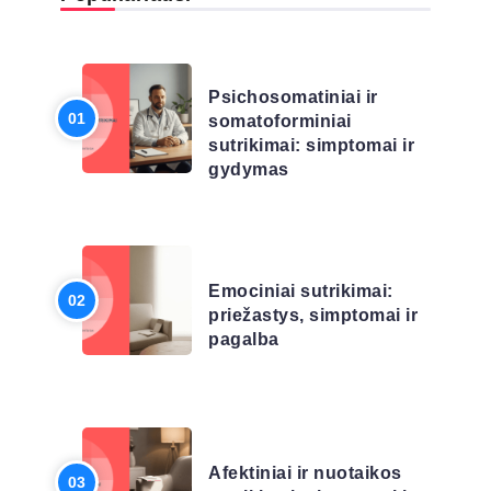
LIGŲ SĄRAŠAS
Psichosomatiniai ir
somatoforminiai
sutrikimai: simptomai ir
gydymas
LIGŲ SĄRAŠAS
Emociniai sutrikimai:
priežastys, simptomai ir
pagalba
LIGŲ SĄRAŠAS
Afektiniai ir nuotaikos