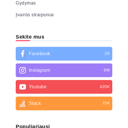
Gydymas
Įvairūs straipsniai
Sekite mus
Facebook
2K
Instagram
6M
Youtube
420K
Stack
75K
Populiariausi