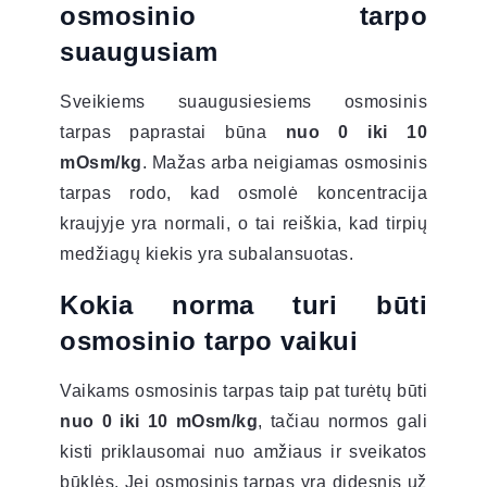
osmosinio tarpo
suaugusiam
Sveikiems suaugusiesiems osmosinis
tarpas paprastai būna
nuo 0 iki 10
mOsm/kg
. Mažas arba neigiamas osmosinis
tarpas rodo, kad osmolė koncentracija
kraujyje yra normali, o tai reiškia, kad tirpių
medžiagų kiekis yra subalansuotas.
Kokia norma turi būti
osmosinio tarpo vaikui
Vaikams osmosinis tarpas taip pat turėtų būti
nuo 0 iki 10 mOsm/kg
, tačiau normos gali
kisti priklausomai nuo amžiaus ir sveikatos
būklės. Jei osmosinis tarpas yra didesnis už