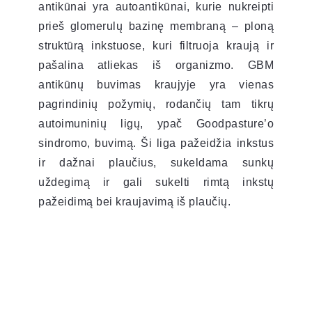
antikūnai yra autoantikūnai, kurie nukreipti
prieš glomerulų bazinę membraną – ploną
struktūrą inkstuose, kuri filtruoja kraują ir
pašalina atliekas iš organizmo. GBM
antikūnų buvimas kraujyje yra vienas
pagrindinių požymių, rodančių tam tikrų
autoimuninių ligų, ypač Goodpasture’o
sindromo, buvimą. Ši liga pažeidžia inkstus
ir dažnai plaučius, sukeldama sunkų
uždegimą ir gali sukelti rimtą inkstų
pažeidimą bei kraujavimą iš plaučių.