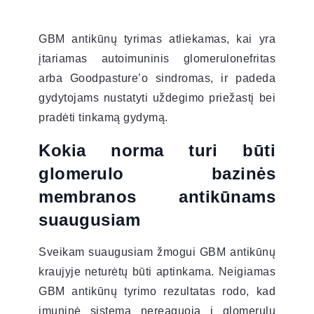
GBM antikūnų tyrimas atliekamas, kai yra
įtariamas autoimuninis glomerulonefritas
arba Goodpasture’o sindromas, ir padeda
gydytojams nustatyti uždegimo priežastį bei
pradėti tinkamą gydymą.
Kokia norma turi būti
glomerulo bazinės
membranos antikūnams
suaugusiam
Sveikam suaugusiam žmogui GBM antikūnų
kraujyje neturėtų būti aptinkama. Neigiamas
GBM antikūnų tyrimo rezultatas rodo, kad
imuninė sistema nereaguoja į glomerulų