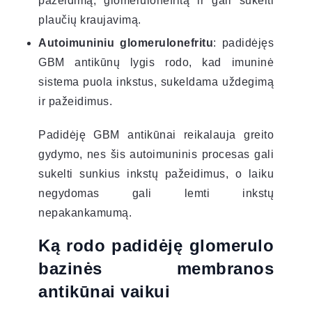
pažeidimą, glomerulonefritą ir gali sukelti
plaučių kraujavimą.
Autoimuniniu glomerulonefritu
: padidėjęs
GBM antikūnų lygis rodo, kad imuninė
sistema puola inkstus, sukeldama uždegimą
ir pažeidimus.
Padidėję GBM antikūnai reikalauja greito
gydymo, nes šis autoimuninis procesas gali
sukelti sunkius inkstų pažeidimus, o laiku
negydomas gali lemti inkstų
nepakankamumą.
Ką rodo padidėję glomerulo
bazinės membranos
antikūnai vaikui