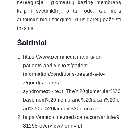
nereaguoja į glomerulų bazinę membraną
kaip į svetimkūnį, o tai rodo, kad nėra
autoimuninio uždegimo, kuris galėtų pažeisti
inkstus.
Šaltiniai
https://www.pennmedicine.org/for-
patients-and-visitors/patient-
information/conditions-treated-a-to-
z/goodpastures-
syndrome#:~:text=The%20glomerular%20
basement%20membrane%20is,can%20le
ad%20to%20kidney%20damage.
https://emedicine.medscape.com/article/9
81258-overview?form=fpf