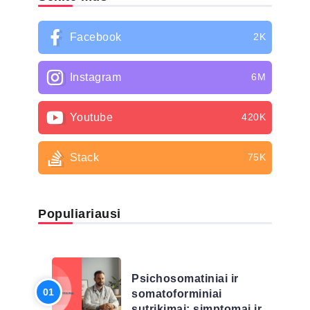
Facebook
2K
Instagram
6M
Youtube
420K
Stack
75K
Populiariausi
LIGŲ SĄRAŠAS
Psichosomatiniai ir
somatoforminiai
sutrikimai: simptomai ir