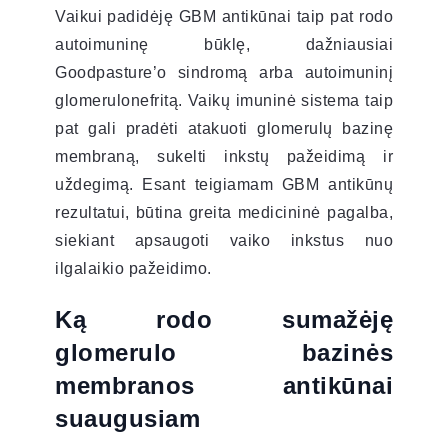
Vaikui padidėję GBM antikūnai taip pat rodo
autoimuninę būklę, dažniausiai
Goodpasture’o sindromą arba autoimuninį
glomerulonefritą. Vaikų imuninė sistema taip
pat gali pradėti atakuoti glomerulų bazinę
membraną, sukelti inkstų pažeidimą ir
uždegimą. Esant teigiamam GBM antikūnų
rezultatui, būtina greita medicininė pagalba,
siekiant apsaugoti vaiko inkstus nuo
ilgalaikio pažeidimo.
Ką rodo sumažėję
glomerulo bazinės
membranos antikūnai
suaugusiam