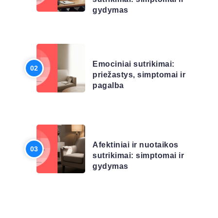
gydymas
LIGŲ SĄRAŠAS
Emociniai sutrikimai:
priežastys, simptomai ir
pagalba
LIGŲ SĄRAŠAS
Afektiniai ir nuotaikos
sutrikimai: simptomai ir
gydymas