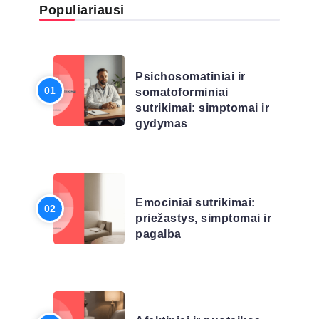
Populiariausi
LIGŲ SĄRAŠAS
Psichosomatiniai ir
somatoforminiai
sutrikimai: simptomai ir
gydymas
LIGŲ SĄRAŠAS
Emociniai sutrikimai:
priežastys, simptomai ir
pagalba
LIGŲ SĄRAŠAS