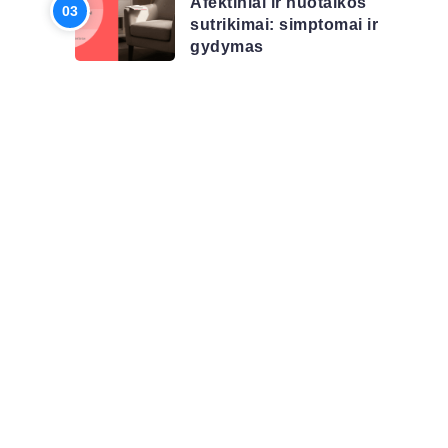
Afektiniai ir nuotaikos
sutrikimai: simptomai ir
gydymas