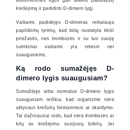
autoimuninės ligos gali sukelti padidėjusį
krešėjimą ir padidinti D-dimero lygį.
Vaikams padidėjęs D-dimeras reikalauja
papildomų tyrimų, kad būtų nustatyta tiksli
priežastis, nes trombozės ir su tuo susiję
sutrikimai vaikams yra retesni nei
suaugusiems.
Ką rodo sumažėjęs D-
dimero lygis suaugusiam?
Sumažėjęs arba normalus D-dimero lygis
suaugusiam reiškia, kad organizme nėra
aktyvaus krešulių formavimosi ar skaidymo.
Tai dažniausiai rodo, kad nėra trombozės ar
kitų su krešėjimu susijusių būklių. Jei