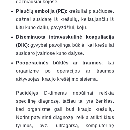
dažniausiai kojose.
Plaučių embolija (PE)
: krešuliai plaučiuose,
dažnai susidarę iš krešulių, keliaujančių iš
kitų kūno dalių, pavyzdžiui, kojų.
Diseminuota intravaskulinė koaguliacija
(DIK)
: gyvybei pavojinga būklė, kai krešuliai
susidaro įvairiose kūno dalyse.
Pooperacinės būklės ar traumos
: kai
organizme po operacijos ar traumos
aktyvuojasi kraujo krešėjimo sistema.
Padidėjęs D-dimeras nebūtinai reiškia
specifinę diagnozę, tačiau tai yra ženklas,
kad organizme gali būti kraujo krešulių.
Norint patvirtinti diagnozę, reikia atlikti kitus
tyrimus, pvz., ultragarsą, kompiuterinę