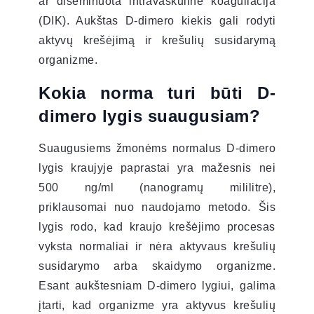
ar diseminuota intravaskuline koaguliacija
(DIK). Aukštas D-dimero kiekis gali rodyti
aktyvų krešėjimą ir krešulių susidarymą
organizme.
Kokia norma turi būti D-
dimero lygis suaugusiam?
Suaugusiems žmonėms normalus D-dimero
lygis kraujyje paprastai yra mažesnis nei
500 ng/ml (nanogramų mililitre),
priklausomai nuo naudojamo metodo. Šis
lygis rodo, kad kraujo krešėjimo procesas
vyksta normaliai ir nėra aktyvaus krešulių
susidarymo arba skaidymo organizme.
Esant aukštesniam D-dimero lygiui, galima
įtarti, kad organizme yra aktyvus krešulių