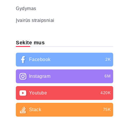
Gydymas
Įvairūs straipsniai
Sekite mus
Facebook
2K
Instagram
6M
Youtube
420K
Stack
75K