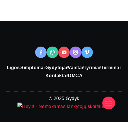
Ligos
Simptomai
Gydytojai
Vaistai
Tyrimai
Terminai
Kontaktai
DMCA
© 2025 Gydyk