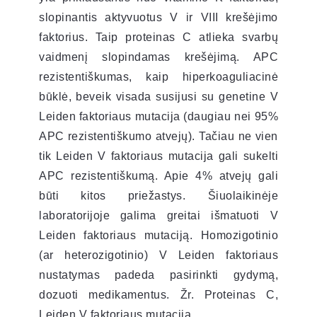
slopinantis aktyvuotus V ir VIII krešėjimo
faktorius. Taip proteinas C atlieka svarbų
vaidmenį slopindamas krešėjimą. APC
rezistentiškumas, kaip hiperkoaguliacinė
būklė, beveik visada susijusi su genetine V
Leiden faktoriaus mutacija (daugiau nei 95%
APC rezistentiškumo atvejų). Tačiau ne vien
tik Leiden V faktoriaus mutacija gali sukelti
APC rezistentiškumą. Apie 4% atvejų gali
būti kitos priežastys. Šiuolaikinėje
laboratorijoje galima greitai išmatuoti V
Leiden faktoriaus mutaciją. Homozigotinio
(ar heterozigotinio) V Leiden faktoriaus
nustatymas padeda pasirinkti gydymą,
dozuoti medikamentus. Žr. Proteinas C,
Leiden V faktoriaus mutacija.