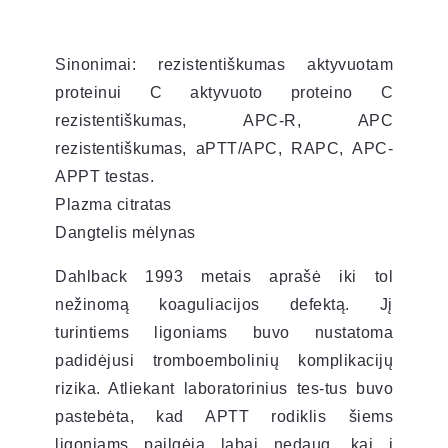
Sinonimai: rezistentiškumas aktyvuotam
proteinui C aktyvuoto proteino C
rezistentiškumas, APC-R, APC
rezistentiškumas, aPTT/APC, RAPC, APC-
APPT testas.
Plazma citratas
Dangtelis mėlynas
Dahlback 1993 metais aprašė iki tol
nežinomą koaguliacijos defektą. Jį
turintiems ligoniams buvo nustatoma
padidėjusi tromboembolinių komplikacijų
rizika. Atliekant laboratorinius tes-tus buvo
pastebėta, kad APTT rodiklis šiems
ligoniams pailgėja labai nedaug, kai į