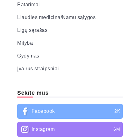
Patarimai
Liaudies medicina/Namų sąlygos
Ligų sąrašas
Mityba
Gydymas
Įvairūs straipsniai
Sekite mus
Facebook
2K
Instagram
6M