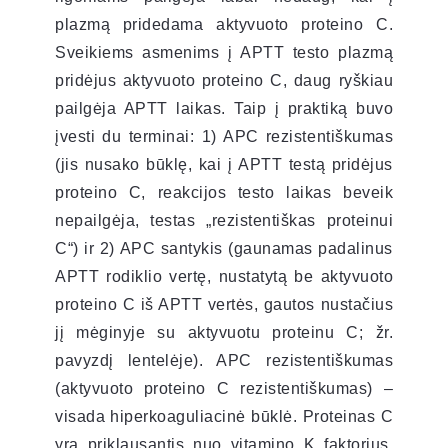
plazmą pridedama aktyvuoto proteino C.
Sveikiems asmenims į APTT testo plazmą
pridėjus aktyvuoto proteino C, daug ryškiau
pailgėja APTT laikas. Taip į praktiką buvo
įvesti du terminai: 1) APC rezistentiškumas
(jis nusako būklę, kai į APTT testą pridėjus
proteino C, reakcijos testo laikas beveik
nepailgėja, testas „rezistentiškas proteinui
C“) ir 2) APC santykis (gaunamas padalinus
APTT rodiklio vertę, nustatytą be aktyvuoto
proteino C iš APTT vertės, gautos nustačius
jį mėginyje su aktyvuotu proteinu C; žr.
pavyzdį lentelėje). APC rezistentiškumas
(aktyvuoto proteino C rezistentiškumas) –
visada hiperkoaguliacinė būklė. Proteinas C
yra priklausantis nuo vitamino K faktorius,