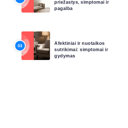
priežastys, simptomai ir
pagalba
LIGŲ SĄRAŠAS
Afektiniai ir nuotaikos
sutrikimai: simptomai ir
gydymas