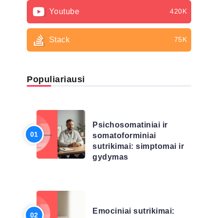
Youtube
420K
Stack
75K
Populiariausi
LIGŲ SĄRAŠAS
Psichosomatiniai ir
somatoforminiai
sutrikimai: simptomai ir
gydymas
LIGŲ SĄRAŠAS
Emociniai sutrikimai: