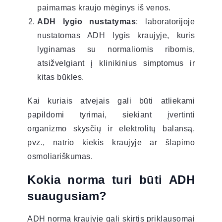
paimamas kraujo mėginys iš venos.
ADH lygio nustatymas
: laboratorijoje
nustatomas ADH lygis kraujyje, kuris
lyginamas su normaliomis ribomis,
atsižvelgiant į klinikinius simptomus ir
kitas būkles.
Kai kuriais atvejais gali būti atliekami
papildomi tyrimai, siekiant įvertinti
organizmo skysčių ir elektrolitų balansą,
pvz., natrio kiekis kraujyje ar šlapimo
osmoliariškumas.
Kokia norma turi būti ADH
suaugusiam?
ADH norma kraujyje gali skirtis priklausomai