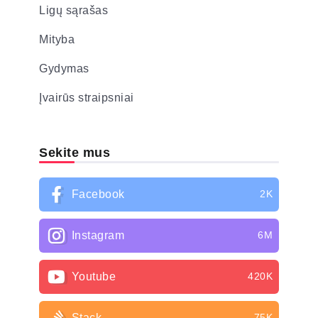
Ligų sąrašas
Mityba
Gydymas
Įvairūs straipsniai
Sekite mus
Facebook
2K
Instagram
6M
Youtube
420K
Stack
75K