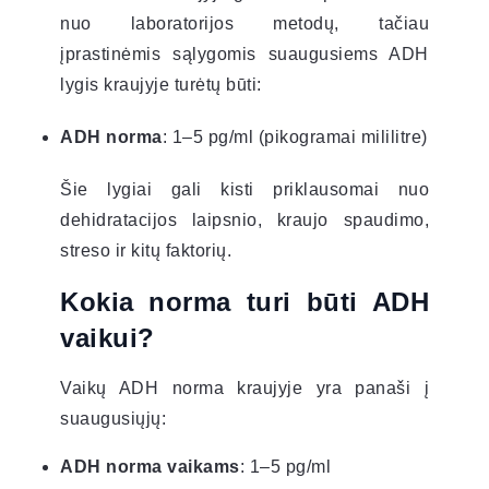
nuo laboratorijos metodų, tačiau
įprastinėmis sąlygomis suaugusiems ADH
lygis kraujyje turėtų būti:
ADH norma
: 1–5 pg/ml (pikogramai mililitre)
Šie lygiai gali kisti priklausomai nuo
dehidratacijos laipsnio, kraujo spaudimo,
streso ir kitų faktorių.
Kokia norma turi būti ADH
vaikui?
Vaikų ADH norma kraujyje yra panaši į
suaugusiųjų:
ADH norma vaikams
: 1–5 pg/ml