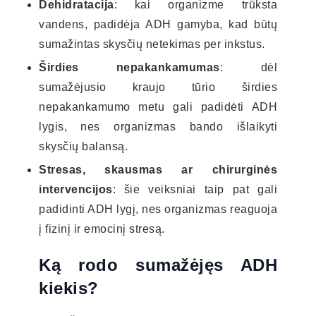
Dehidratacija
: kai organizme trūksta
vandens, padidėja ADH gamyba, kad būtų
sumažintas skysčių netekimas per inkstus.
Širdies nepakankamumas
: dėl
sumažėjusio kraujo tūrio širdies
nepakankamumo metu gali padidėti ADH
lygis, nes organizmas bando išlaikyti
skysčių balansą.
Stresas, skausmas ar chirurginės
intervencijos
: šie veiksniai taip pat gali
padidinti ADH lygį, nes organizmas reaguoja
į fizinį ir emocinį stresą.
Ką rodo sumažėjęs ADH
kiekis?