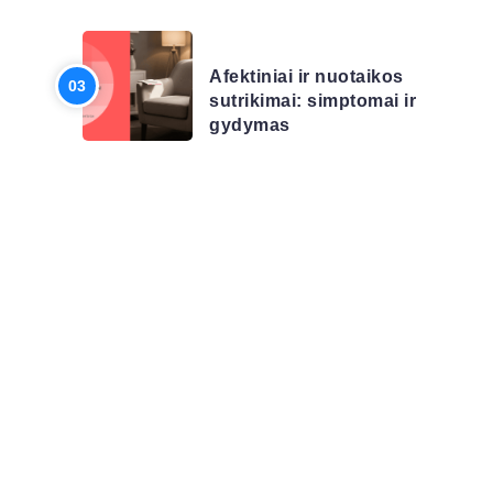
LIGŲ SĄRAŠAS
Afektiniai ir nuotaikos
sutrikimai: simptomai ir
gydymas