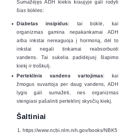
Sumažėjęs ADH kiekis kraujyje gali rodyti
šias būkles:
Diabetas insipidus
: tai būklė, kai
organizmas gamina nepakankamai ADH
arba inkstai nereaguoja į hormoną, dėl to
inkstai negali tinkamai reabsorbuoti
vandens. Tai sukelia padidėjusį šlapimo
kiekį ir troškulį.
Perteklinis vandens vartojimas
: kai
žmogus suvartoja per daug vandens, ADH
lygis gali sumažėti, nes organizmas
stengiasi pašalinti perteklinį skysčių kiekį.
Šaltiniai
https://www.ncbi.nlm.nih.gov/books/NBK5