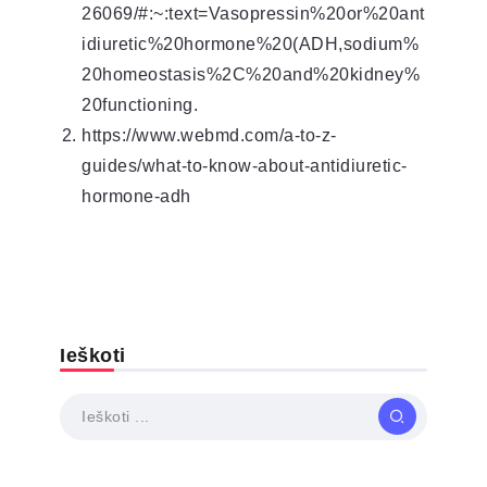
26069/#:~:text=Vasopressin%20or%20ant
idiuretic%20hormone%20(ADH,sodium%
20homeostasis%2C%20and%20kidney%
20functioning.
https://www.webmd.com/a-to-z-
guides/what-to-know-about-antidiuretic-
hormone-adh
Ieškoti