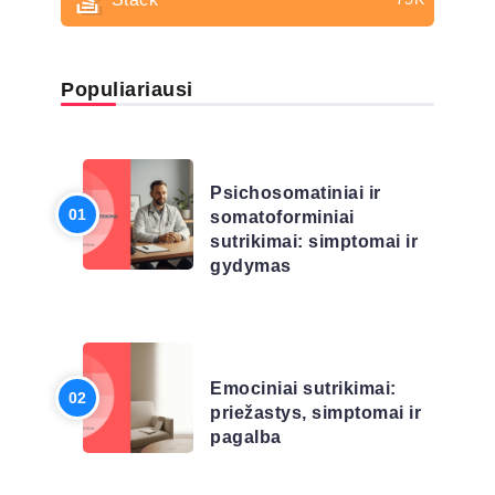
Populiariausi
LIGŲ SĄRAŠAS
Psichosomatiniai ir
somatoforminiai
sutrikimai: simptomai ir
gydymas
LIGŲ SĄRAŠAS
Emociniai sutrikimai:
priežastys, simptomai ir
pagalba