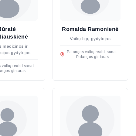
Jūratė
Romalda Ramonienė
liauskienė
Vaikų ligų gydytojas
s medicinos ir
Palangos vaikų reabil.sanat.
acijos gydytojas
Palangos gintaras
 vaikų reabil.sanat.
angos gintaras