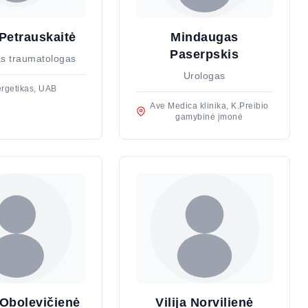
 Petrauskaitė
Mindaugas
Paserpskis
s traumatologas
Urologas
rgetikas, UAB
Ave Medica klinika, K.Preibio
gamybinė įmonė
 Obolevičienė
Vilija Norvilienė