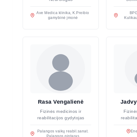
Ave Medica klinika, K.Preibio
BPG
gamybinė įmonė
Kulika
Rasa Vengalienė
Jadvy
Fizinės medicinos ir
Fizinė
reabilitacijos gydytojas
reabilit
Palangos vaikų reabil.sanat.
Ene
Palangos gintaras