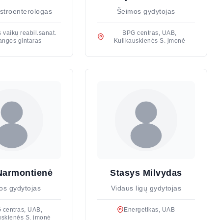
stroenterologas
Šeimos gydytojas
 vaikų reabil.sanat.
BPG centras, UAB,
angos gintaras
Kulikauskienės S. įmonė
Narmontienė
Stasys Milvydas
os gydytojas
Vidaus ligų gydytojas
 centras, UAB,
Energetikas, UAB
uskienės S. įmonė