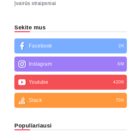
Įvairūs straipsniai
Sekite mus
Facebook
2K
Instagram
6M
Youtube
420K
Stack
75K
Populiariausi