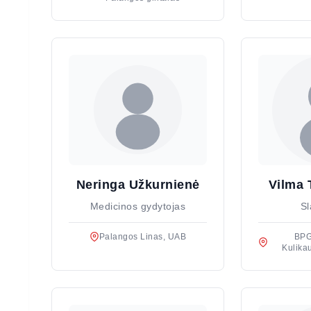
Neringa Užkurnienė
Vilma 
Medicinos gydytojas
Sl
Palangos Linas, UAB
BPG
Kulika