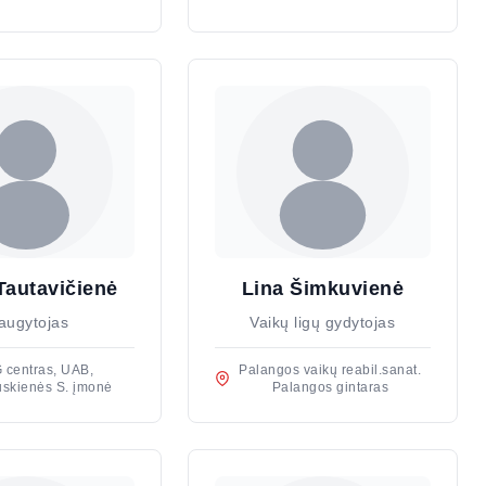
Tautavičienė
Lina Šimkuvienė
augytojas
Vaikų ligų gydytojas
 centras, UAB,
Palangos vaikų reabil.sanat.
uskienės S. įmonė
Palangos gintaras