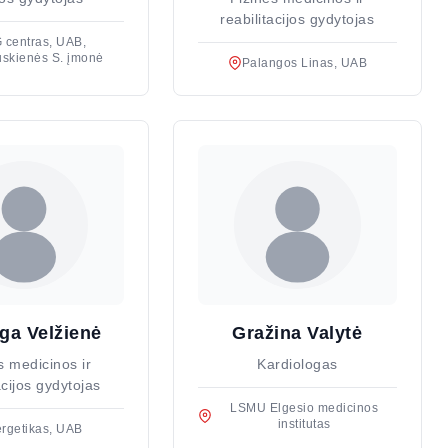
reabilitacijos gydytojas
 centras, UAB,
uskienės S. įmonė
Palangos Linas, UAB
ga Velžienė
Gražina Valytė
s medicinos ir
Kardiologas
acijos gydytojas
LSMU Elgesio medicinos
institutas
rgetikas, UAB