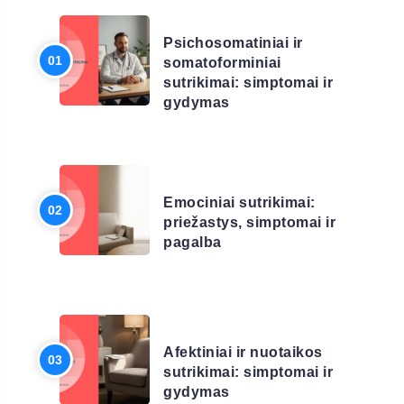
LIGŲ SĄRAŠAS
Psichosomatiniai ir
somatoforminiai
sutrikimai: simptomai ir
gydymas
LIGŲ SĄRAŠAS
Emociniai sutrikimai:
priežastys, simptomai ir
pagalba
LIGŲ SĄRAŠAS
Afektiniai ir nuotaikos
sutrikimai: simptomai ir
gydymas