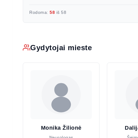
Rodoma:
58
iš 58
Gydytojai mieste
Monika Žilionė
Dali
Neurologas
Šeim