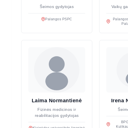
Šeimos gydytojas
Vaikų ga
Palangos PSPC
Palangos
Pal
Laima Normantienė
Irena 
Fizinės medicinos ir
Šeim
reabilitacijos gydytojas
BPG
Kulika