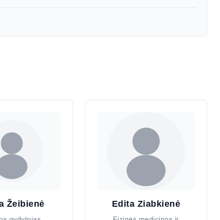
ja Žeibienė
Edita Ziabkienė
os gydytojas
Fizinės medicinos ir