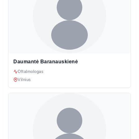
Daumantė Baranauskienė
Oftalmologas
Vilnius