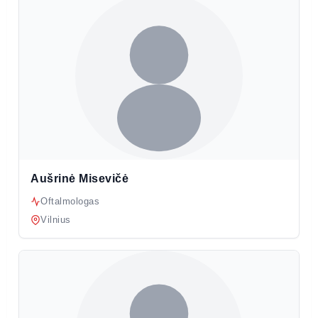
Aušrinė Misevičė
Oftalmologas
Vilnius