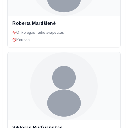
Roberta Martišienė
Onkologas radioterapeutas
Kaunas
Viktoras Rudžianskas