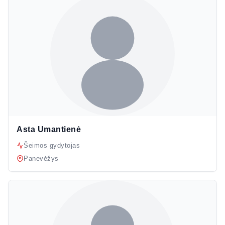
Asta Umantienė
Šeimos gydytojas
Panevėžys