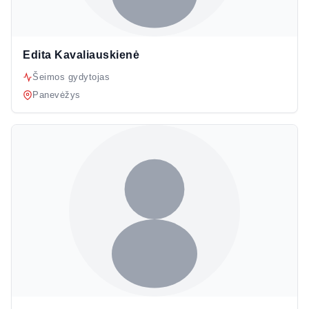
Edita Kavaliauskienė
Šeimos gydytojas
Panevėžys