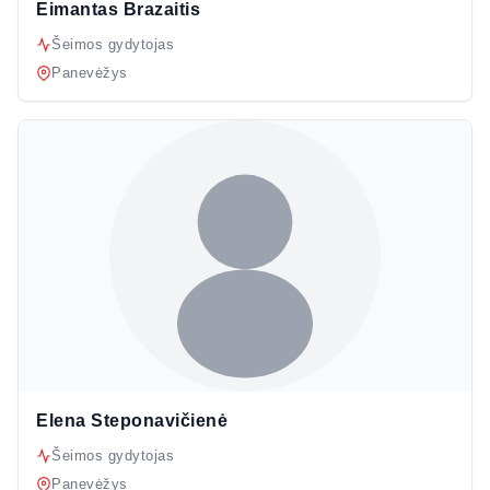
Eimantas Brazaitis
Šeimos gydytojas
Panevėžys
Elena Steponavičienė
Šeimos gydytojas
Panevėžys