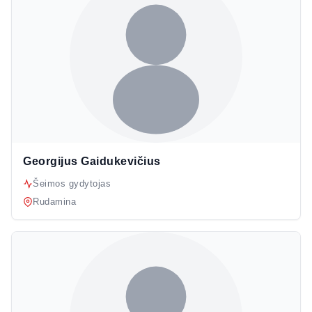
Georgijus Gaidukevičius
Šeimos gydytojas
Rudamina