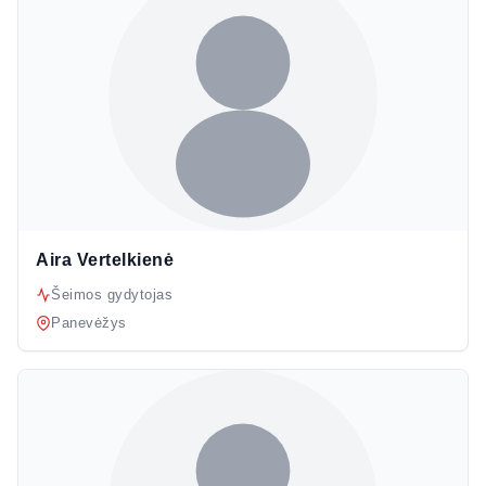
Aira Vertelkienė
Šeimos gydytojas
Panevėžys