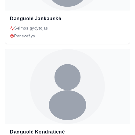
Danguolė Jankauskė
Šeimos gydytojas
Panevėžys
Danguolė Kondratienė