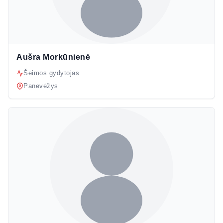
Aušra Morkūnienė
Šeimos gydytojas
Panevėžys