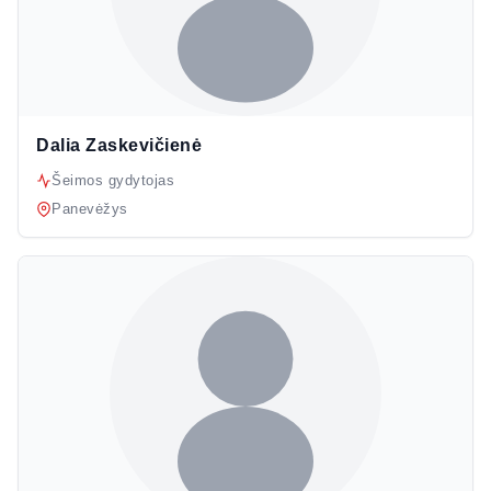
Dalia Zaskevičienė
Šeimos gydytojas
Panevėžys