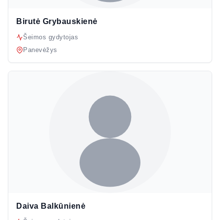
Birutė Grybauskienė
Šeimos gydytojas
Panevėžys
Daiva Balkūnienė