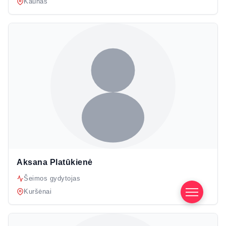
Kaunas
Aksana Platūkienė
Šeimos gydytojas
Kuršėnai