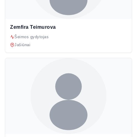
Zemfira Teimurova
Šeimos gydytojas
Jašiūnai