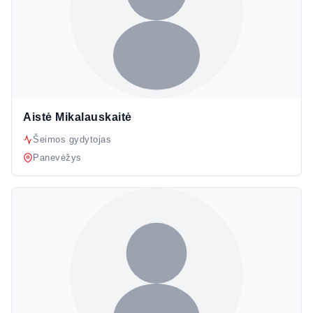
Aistė Mikalauskaitė
Šeimos gydytojas
Panevėžys