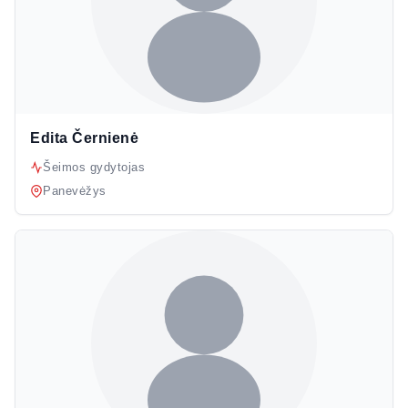
Edita Černienė
Šeimos gydytojas
Panevėžys