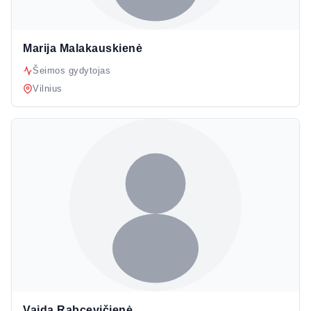
Marija Malakauskienė
Šeimos gydytojas
Vilnius
Vaida Rabcevičienė