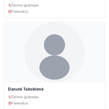
Šeimos gydytojas
Panevėžys
Danutė Tabokienė
Šeimos gydytojas
Panevėžys