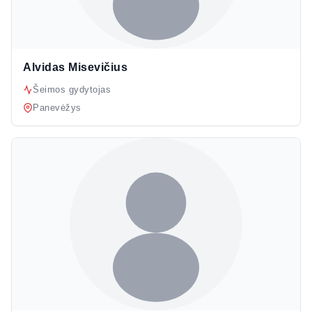
Alvidas Misevičius
Šeimos gydytojas
Panevėžys