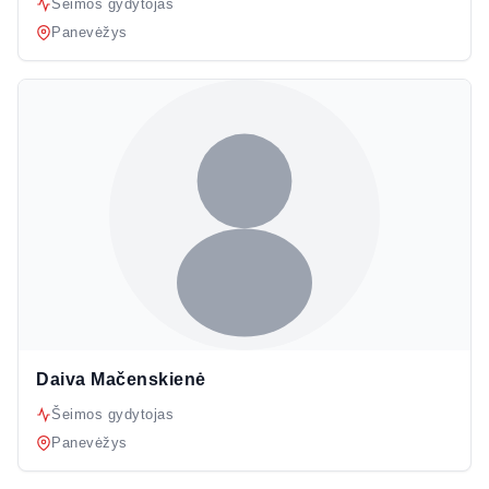
Šeimos gydytojas
Panevėžys
Daiva Mačenskienė
Šeimos gydytojas
Panevėžys