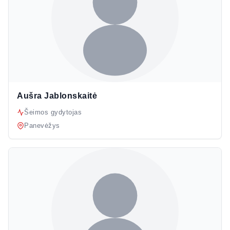
Aušra Jablonskaitė
Šeimos gydytojas
Panevėžys