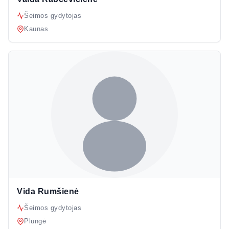
Šeimos gydytojas
Kaunas
Vida Rumšienė
Šeimos gydytojas
Plungė