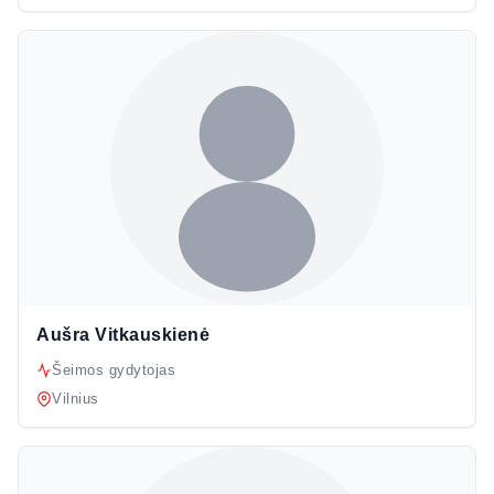
Aušra Vitkauskienė
Šeimos gydytojas
Vilnius