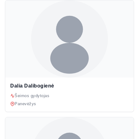
Dalia Dalibogienė
Šeimos gydytojas
Panevėžys