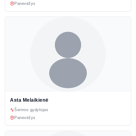
Panevėžys
Asta Melaikienė
Šeimos gydytojas
Panevėžys