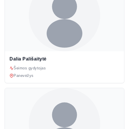
Dalia Pališaitytė
Šeimos gydytojas
Panevėžys