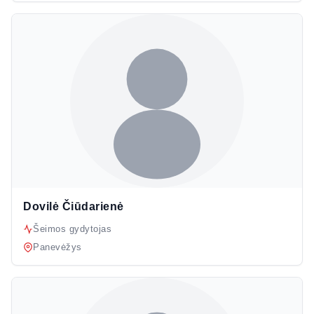
Dovilė Čiūdarienė
Šeimos gydytojas
Panevėžys