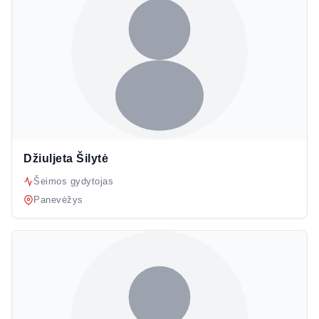
Džiuljeta Šilytė
Šeimos gydytojas
Panevėžys