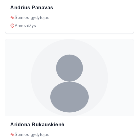
Andrius Panavas
Šeimos gydytojas
Panevėžys
Aridona Bukauskienė
Šeimos gydytojas