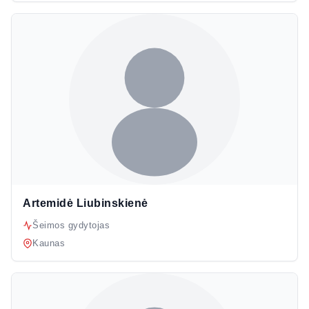
Artemidė Liubinskienė
Šeimos gydytojas
Kaunas