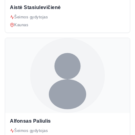
Aistė Stasiulevičienė
Šeimos gydytojas
Kaunas
Alfonsas Paliulis
Šeimos gydytojas