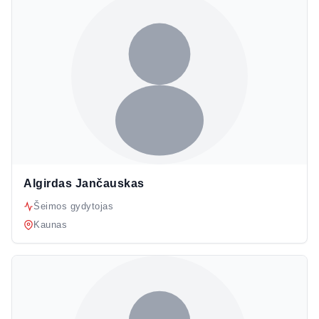
Algirdas Jančauskas
Šeimos gydytojas
Kaunas