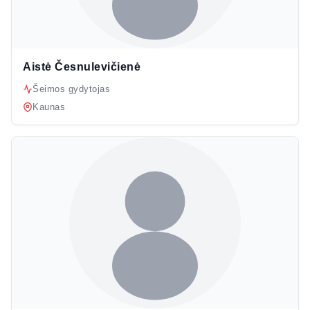
Aistė Česnulevičienė
Šeimos gydytojas
Kaunas