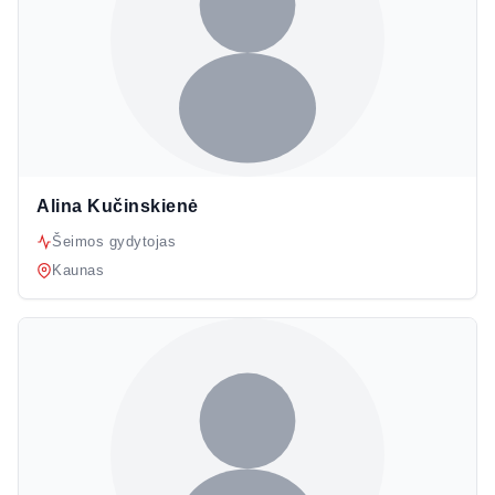
Alina Kučinskienė
Šeimos gydytojas
Kaunas