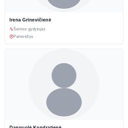
Irena Grinevičienė
Šeimos gydytojas
Panevėžys
Danguolė Kondratienė