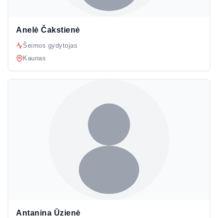
Anelė Čakstienė
Šeimos gydytojas
Kaunas
Antanina Ūzienė