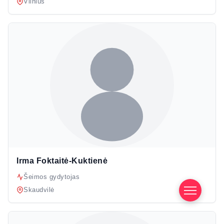
Vilnius
Irma Foktaitė-Kuktienė
Šeimos gydytojas
Skaudvilė