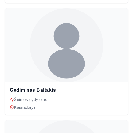
Gediminas Baltakis
Šeimos gydytojas
Kaišiadorys