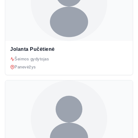
Jolanta Pučėtienė
Šeimos gydytojas
Panevėžys