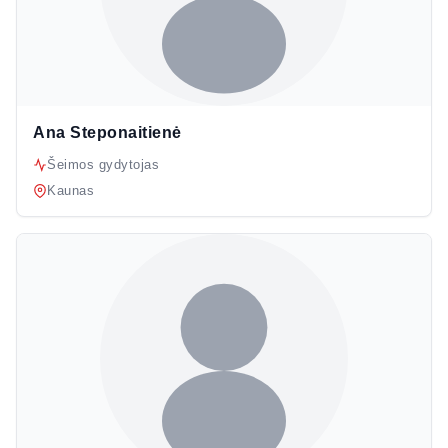
Ana Steponaitienė
Šeimos gydytojas
Kaunas