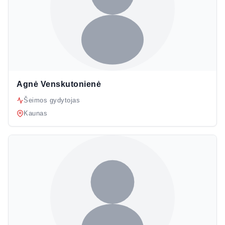
Agnė Venskutonienė
Šeimos gydytojas
Kaunas