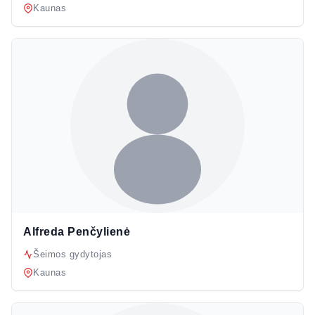
Kaunas
Alfreda Penčylienė
Šeimos gydytojas
Kaunas