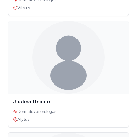
Vilnius
Justina Ūsienė
Dermatovenerologas
Alytus