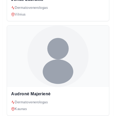
Dermatovenerologas
Vilnius
Audronė Majerienė
Dermatovenerologas
Kaunas