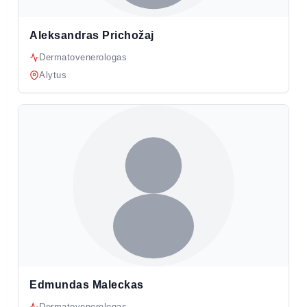
Aleksandras Prichožaj
Dermatovenerologas
Alytus
Edmundas Maleckas
Dermatovenerologas