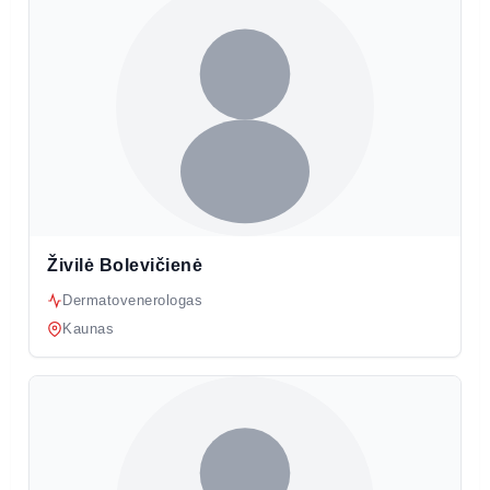
Živilė Bolevičienė
Dermatovenerologas
Kaunas