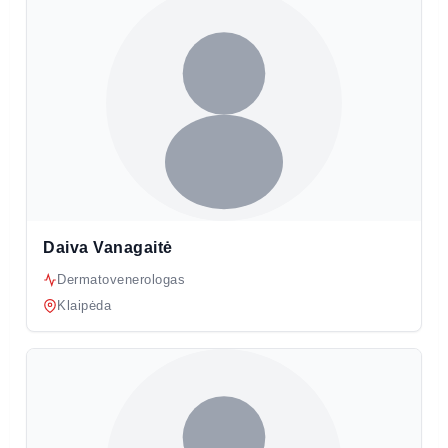
Daiva Vanagaitė
Dermatovenerologas
Klaipėda