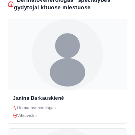
gydytojai kituose miestuose
Janina Barkauskienė
Dermatovenerologas
Vilkaviškis