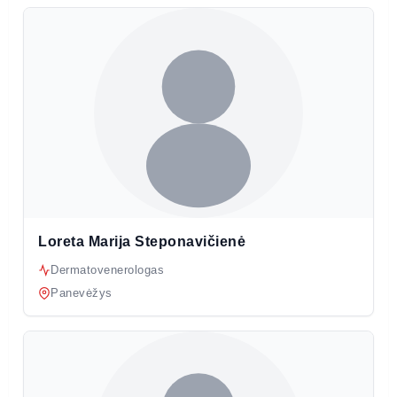
Loreta Marija Steponavičienė
Dermatovenerologas
Panevėžys