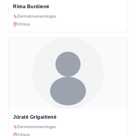
Rima Burdienė
Dermatovenerologas
Vilnius
Jūratė Grigaitienė
Dermatovenerologas
Vilnius