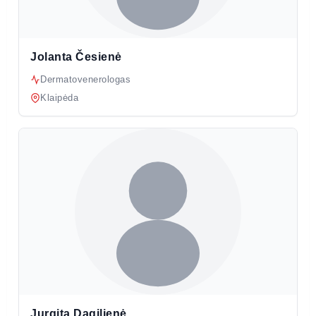
Jolanta Česienė
Dermatovenerologas
Klaipėda
Jurgita Dagilienė