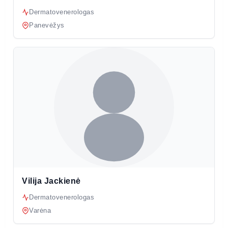
Dermatovenerologas
Panevėžys
Vilija Jackienė
Dermatovenerologas
Varėna