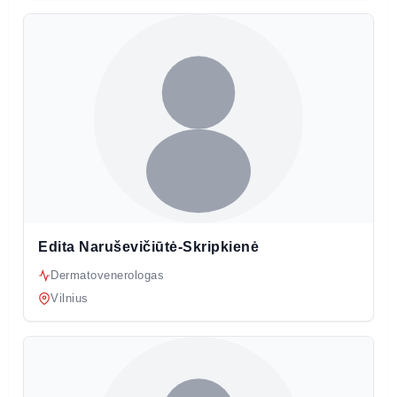
Edita Naruševičiūtė-Skripkienė
Dermatovenerologas
Vilnius