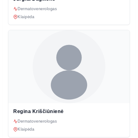
Dermatovenerologas
Klaipėda
Regina Kriščiūnienė
Dermatovenerologas
Klaipėda