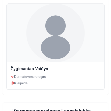
Žygimantas Vaičys
Dermatovenerologas
Klaipėda
"Dermatovenerologas" specialybės