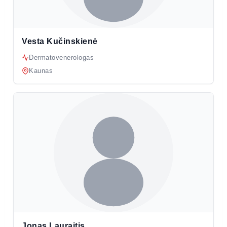
Vesta Kučinskienė
Dermatovenerologas
Kaunas
Jonas Lauraitis