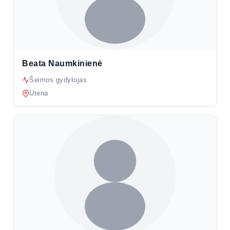
Beata Naumkinienė
Šeimos gydytojas
Utena