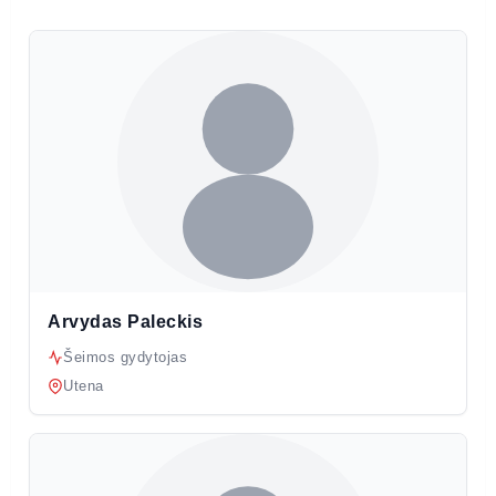
Arvydas Paleckis
Šeimos gydytojas
Utena