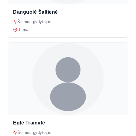
Danguolė Šaltienė
Šeimos gydytojas
Utena
Eglė Trainytė
Šeimos gydytojas