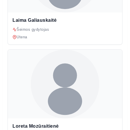
Laima Galiauskaitė
Šeimos gydytojas
Utena
Loreta Mozūraitienė