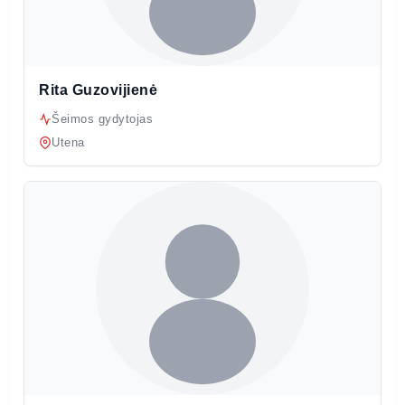
Rita Guzovijienė
Šeimos gydytojas
Utena