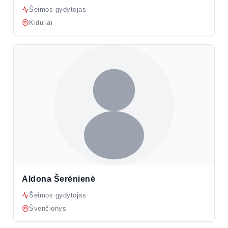
Šeimos gydytojas
Kiduliai
Aldona Šerėnienė
Šeimos gydytojas
Švenčionys