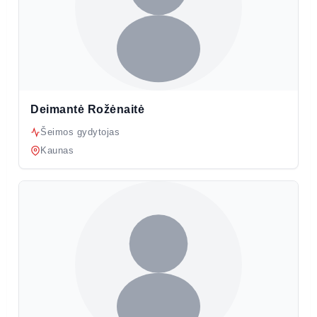
Deimantė Rožėnaitė
Šeimos gydytojas
Kaunas