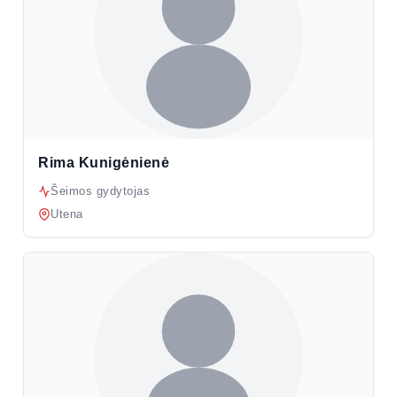
Rima Kunigėnienė
Šeimos gydytojas
Utena