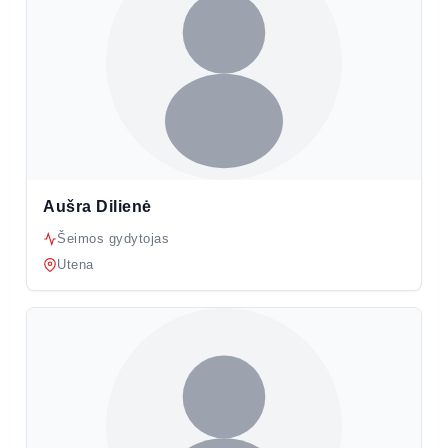
Aušra Dilienė
Šeimos gydytojas
Utena