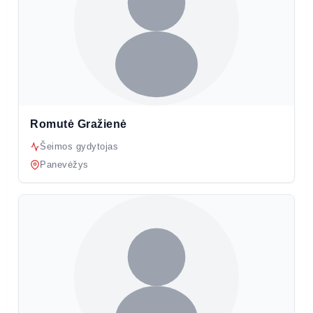
Romutė Gražienė
Šeimos gydytojas
Panevėžys