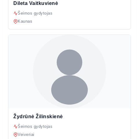
Dileta Vaitkuvienė
Šeimos gydytojas
Kaunas
Žydrūnė Žilinskienė
Šeimos gydytojas
Veiveriai