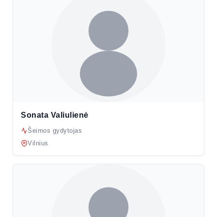
Sonata Valiulienė
Šeimos gydytojas
Vilnius