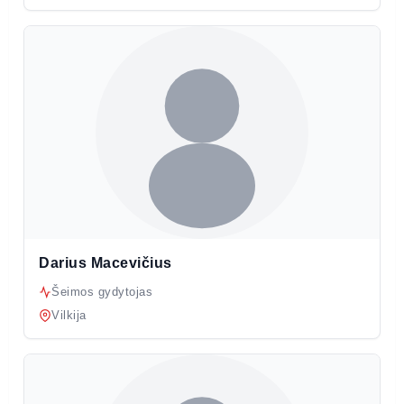
Darius Macevičius
Šeimos gydytojas
Vilkija