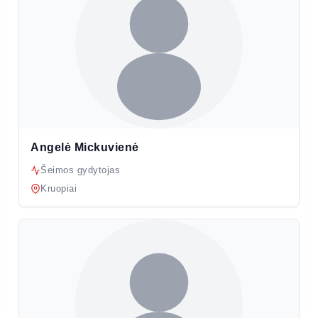
Angelė Mickuvienė
Šeimos gydytojas
Kruopiai