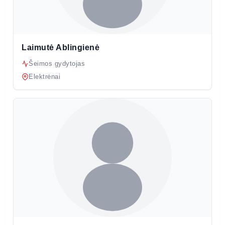
Laimutė Ablingienė
Šeimos gydytojas
Elektrėnai