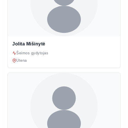
Jolita Mišinytė
Šeimos gydytojas
Utena