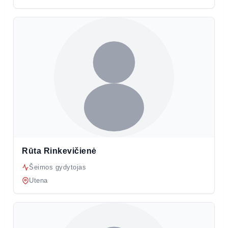
Rūta Rinkevičienė
Šeimos gydytojas
Utena