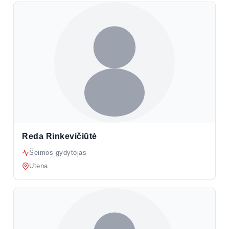
Reda Rinkevičiūtė
Šeimos gydytojas
Utena