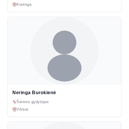
Kretinga
Neringa Burokienė
Šeimos gydytojas
Vilnius