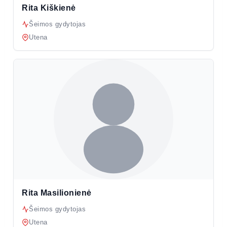
Rita Kiškienė
Šeimos gydytojas
Utena
Rita Masilionienė
Šeimos gydytojas
Utena