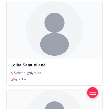
Lolita Samuolienė
Šeimos gydytojas
Igliauka