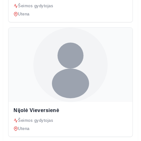
Šeimos gydytojas
Utena
Nijolė Vieversienė
Šeimos gydytojas
Utena