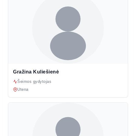
Gražina Kuliešienė
Šeimos gydytojas
Utena