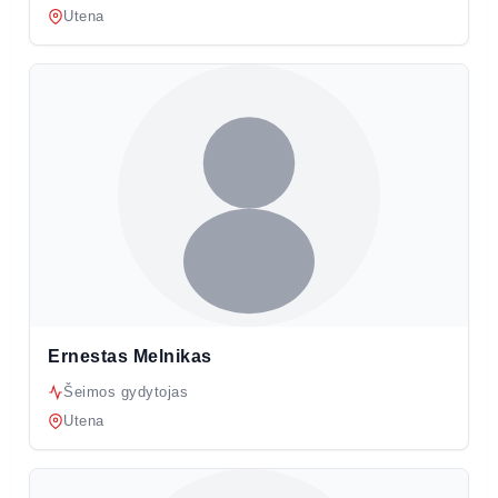
Utena
Ernestas Melnikas
Šeimos gydytojas
Utena