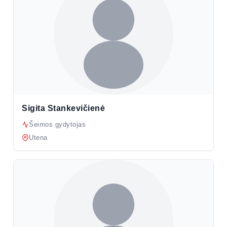
Sigita Stankevičienė
Šeimos gydytojas
Utena